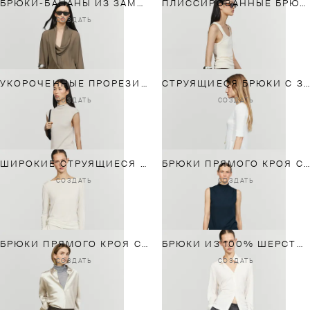
БРЮКИ-БАНАНЫ ИЗ ЗАМШИ
ПЛИССИРОВАННЫЕ БРЮКИ TOTAL LOOK
СОЗДАТЬ
УКОРОЧЕННЫЕ ПРОРЕЗИНЕННЫЕ БРЮКИ КЛЕШ
СТРУЯЩИЕСЯ БРЮКИ С ЗАНИЖЕННЫМ ШАГОВЫМ ШВОМ
СОЗДАТЬ
СОЗДАТЬ
ШИРОКИЕ СТРУЯЩИЕСЯ БРЮКИ
БРЮКИ ПРЯМОГО КРОЯ С ВОЩЕНЫМ ПОКРЫТИЕМ
СОЗДАТЬ
СОЗДАТЬ
БРЮКИ ПРЯМОГО КРОЯ С ВОЩЕНЫМ ПОКРЫТИЕМ
БРЮКИ ИЗ 100% ШЕРСТИ COOL WOOL СО СКЛАДКАМИ
СОЗДАТЬ
СОЗДАТЬ