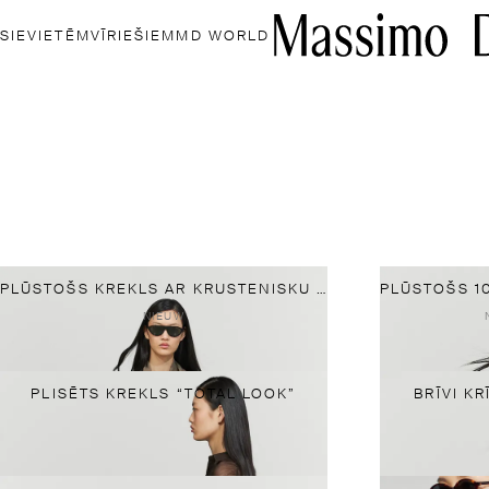
SIEVIETĒM
VĪRIEŠIEM
MD WORLD
PLŪSTOŠS KREKLS AR KRUSTENISKU PRIEKŠPUSI UN DRAPĒTU KAKLA IZGRIEZUMU
NIEUW
PLISĒTS KREKLS “TOTAL LOOK”
BRĪVI K