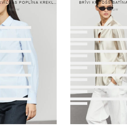
JAUKTAS KOKVILNAS POPLĪNA KREKLS
BRĪVI KRĪTOŠS SATĪN
NIEUW
NIEUW