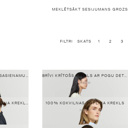
MEKLĒT
SĀKT SESIJU
MANS GROZS
FILTRI
SKATS
1
2
3
BRĪVI KRĪTOŠA BLŪZE AR SASIENAMU DETAĻU
BRĪVI KRĪTOŠS KREKLS AR POGU DETAĻĀM
NIEUW
JAUKTAS KOKVILNAS POPLĪNA KREKLS
100% KOKVILNAS POPLĪNA KREKLS
NIEUW