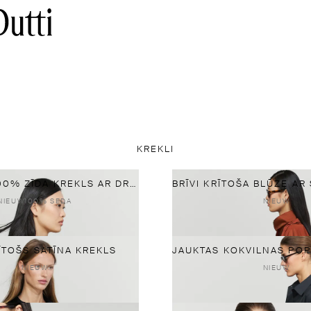
KREKLI
PLŪSTOŠS 100% ZĪDA KREKLS AR DRAPĒTU KAKLA IZGRIEZUMU
NIEUW
100% SEDA
NIEUW
RĪTOŠS SATĪNA KREKLS
NIEUW
NIEUW