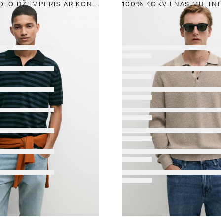
SVĪTRAINS POLO DŽEMPERIS AR KONTRASTĒJOŠĀM DETAĻĀM