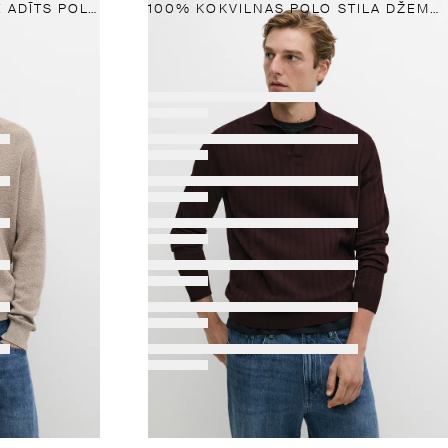
100% KOKVILNAS MULINĒ ADĪTS POLO DŽEMPERIS.
100% KOKVILNAS POLO STILA DŽEMPERIS