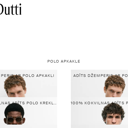
POLO APKAKLE
PERIS AR POLO APKAKLI
ADĪTS DŽEMPERIS AR P
NIEUW
NIEUW
100% KOKVILNAS ADĪTS POLO KREKLS AR V-VEIDA KAKLA IZGRIEZUMU