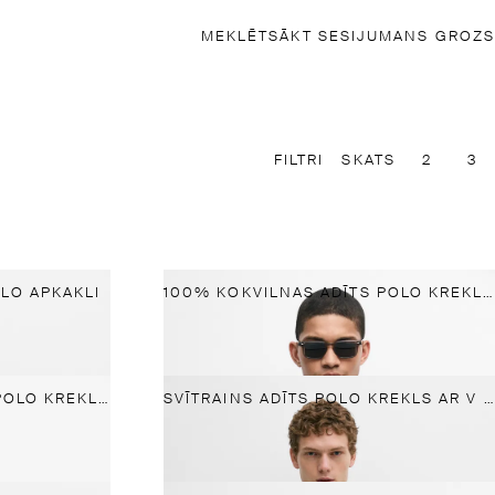
MEKLĒT
SĀKT SESIJU
MANS GROZS
FILTRI
SKATS
2
3
OLO APKAKLI
100% KOKVILNAS ADĪTS POLO KREKLS AR V-VEIDA KAKLA IZGRIEZUMU
100% KOKVILNAS ADĪTS POLO KREKLS AR V-VEIDA KAKLA IZGRIEZUMU
SVĪTRAINS ADĪTS POLO KREKLS AR V VEIDA KAKLA IZGRIEZUMU