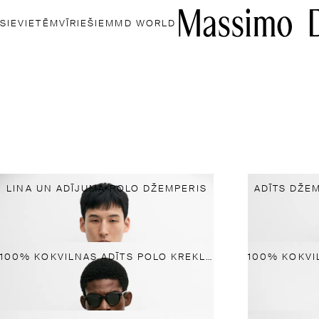
SIEVIETĒM
VĪRIEŠIEM
MD WORLD
LINA UN ADĪJUMA POLO DŽEMPERIS
ADĪTS DŽEM
100% KOKVILNAS ADĪTS POLO KREKLS AR V-VEIDA KAKLA IZGRIEZUMU