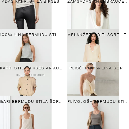
ĀDAS KAPRI STILA BIKSES
ZAMŠĀDAS RITEŅBRAUCĒJU ŠORTI
100% LINA BERMUDU STILA ŠORTI
MELANŽĒTI ADĪTI ŠORTI ‘TOTAL LOOK’
KAPRI STILA BIKSES AR AUKLIŅĀM UN ZĪDA MAISĪJUMU
PLISĒTI 100% LINA ŠORTI
ONLINE EXCLUSIVE
GARI BERMUDU STILA ŠORTI NO MĪKSTAS UN IZTURĪGAS ĀDAS
PLĪVOJOŠA BERMUDU STILA ŠORTI AR LINU, KOKVILNU UN JOSTU