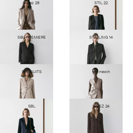
Videz 28
STIL 22
SBL-PREMIERE
STAJLING 14
SBL-SUITS
sbl-newin
SBL
VIDEZ 24