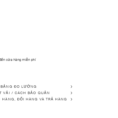
đến cửa hàng miễn phí
 BẢNG ĐO LƯỜNG
T VẢI / CÁCH BẢO QUẢN
O HÀNG, ĐỔI HÀNG VÀ TRẢ HÀNG