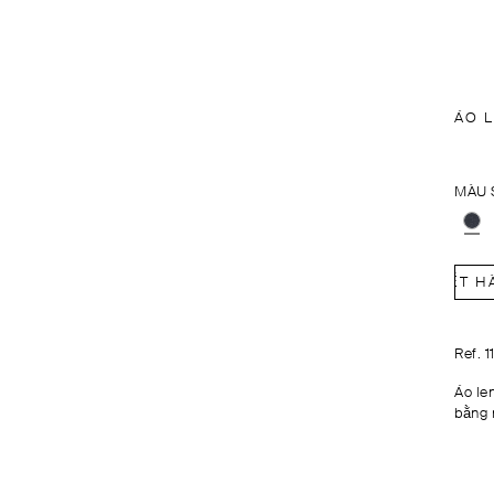
ÁO 
MÀU 
HẾT H
Ref. 
Áo le
bằng 