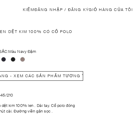
KIẾM
ĐĂNG NHẬP / ĐĂNG KÝ
GIỎ HÀNG CỦA TÔI
LEN DỆT KIM 100% CÓ CỔ POLO
SẮC:
Màu Navy Đậm
ÀNG - XEM CÁC SẢN PHẨM TƯƠNG TỰ
1145/210
n dệt kim 100% len . Dài tay. Cổ polo đóng
nút cài. Đường viền gân sọc .