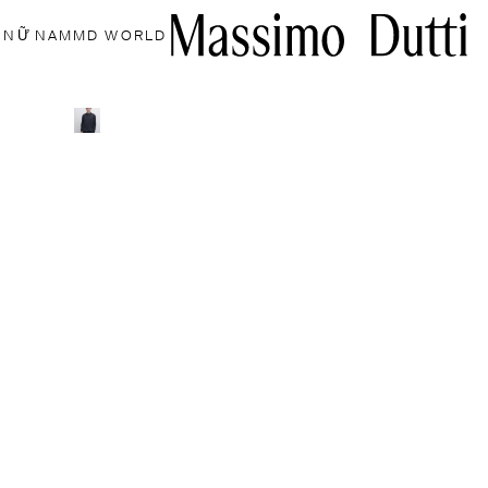
NỮ
NAM
MD WORLD