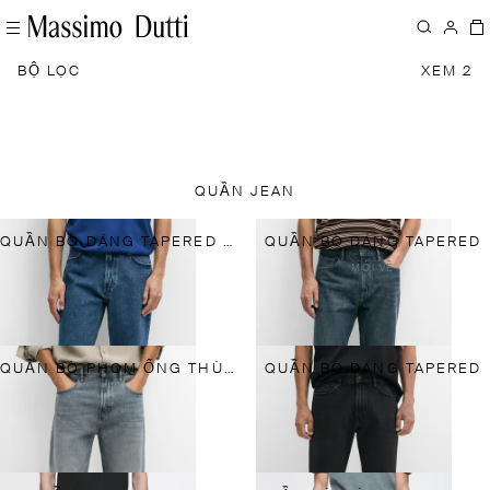
BỘ LỌC
XEM 2
QUẦN JEAN
QUẦN BÒ DÁNG TAPERED FIT
QUẦN BÒ DÁNG TAPERED
MỚI VỀ
QUẦN BÒ PHOM ỐNG THÙNG
QUẦN BÒ DÁNG TAPERED