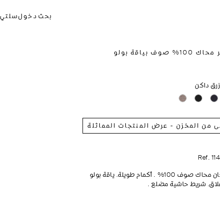
بحث
دخول
سلتي
1% صوف بياقة بولو
زرق داكن
ى من المخزن - عرض المنتجات المماثلة
Ref. 11
كارديغان محاك صوف 100% . أكمام طويلة. ياقة بولو
إغلاق. شريط حاشية مضلع .