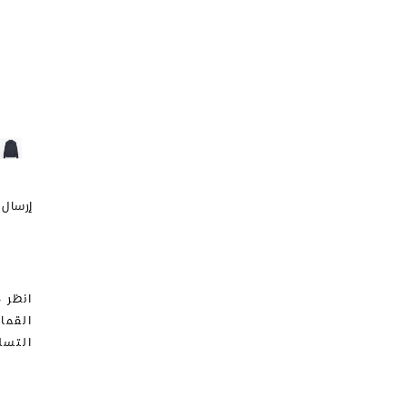
إرسال م
انظر 
القما
التسل