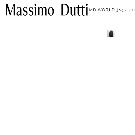
نساء
رجل
MD WORLD