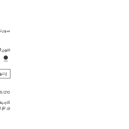
سويتر محاك 00
اللون:
أ
إنته
45/210
بزر لل