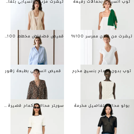
توب انسيابي بحمالات رفيعة
تيشرت مزدوج انسيابي بتفاصيل متباينة
تيشرت من قطن ممرسر 100%
قميص فضفاض مخطط 100% كتان
توب بدون أكمام بنسيج مخرم
قميص انسيابي بطبعة زهور
بولو محاك بتفاصيل مخرمة
سويتر محاك بأكمام قصيرة ونقشة ضفيرة