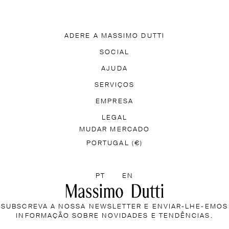
ADERE A MASSIMO DUTTI
SCARREGUE A NOSSA APP
SOCIAL
ADIRA A MASSIMO DUTTI F
TIK TOK
FACEBOOK
AJUDA
PINTEREST
YOUTUBE
FREQUENTES
ACESSIBILIDADE
SERVIÇOS
LOCALIZAR A TUA
MASSIMO DUTTI FEEL
EMPRESA
INFORMAÇÃO DE ENVIO
 LOJA
PRESS
TRABALHE CONNOSCO
LEGAL
HORÁR
MUDAR MERCADO
ÍTICA DE DEVOLUÇÕES
INFORMAÇÃO SOBRE COOKIE
PORTUGAL (€)
SELECIONE UM IDIOMA
PT
EN
SUBSCREVA A NOSSA NEWSLETTER E ENVIAR-LHE-EMOS
INFORMAÇÃO SOBRE NOVIDADES E TENDÊNCIAS.