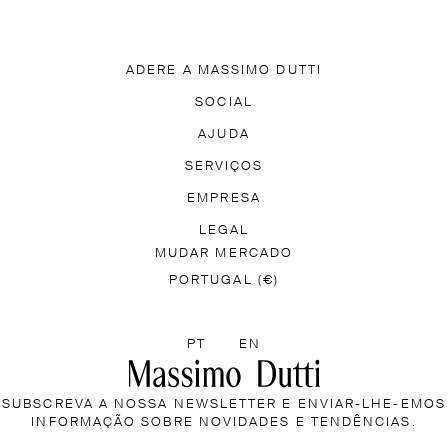
ADERE A MASSIMO DUTTI
SCARREGUE A NOSSA APP
SOCIAL
ADIRA A MASSIMO DUTTI F
TIK TOK
FACEBOOK
AJUDA
PINTEREST
YOUTUBE
FREQUENTES
ACESSIBILIDADE
SERVIÇOS
LOCALIZAR A TUA
MASSIMO DUTTI FEEL
EMPRESA
INFORMAÇÃO DE ENVIO
 LOJA
PRESS
TRABALHE CONNOSCO
LEGAL
HORÁR
MUDAR MERCADO
ÍTICA DE DEVOLUÇÕES
INFORMAÇÃO SOBRE COOKIE
PORTUGAL (€)
SELECIONE UM IDIOMA
PT
EN
SUBSCREVA A NOSSA NEWSLETTER E ENVIAR-LHE-EMOS
INFORMAÇÃO SOBRE NOVIDADES E TENDÊNCIAS.