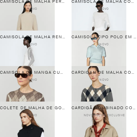
CAMISOLA DE MALHA PEROLADA 100% ALGODÃO
CAMISOLA DE MALHA COM FRANJAS - COLEÇÃO STUDIO
NOVO
NOVO
CAMISOLA DE MALHA RENDILHADA COM FECHO DE BOTÕES - STUDIO
CAMISOLA TIPO POLO EM MISTURA DE ALPACA
NOVO
NOVO
CAMISOLA DE MANGA CURTA COM DETALHE DE LOSANGOS
CARDIGAN DE MALHA COM LOSANGOS 100% ALGODÃO
NOVO
NOVO
COLETE DE MALHA DE GOLA SUBIDA 100% ALGODÃO
CARDIGÃ COMBINADO COM PORMENOR DE BOLSOS EM ALGODÃO E LINHO
NOVO
NOVO
ONLINE EXCLUSIVE