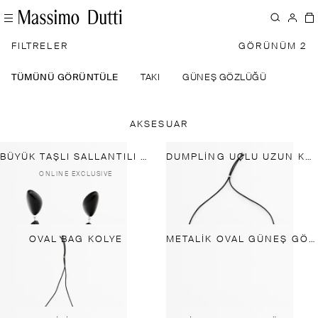
FILTRELER
GÖRÜNÜM 2
TÜMÜNÜ GÖRÜNTÜLE
TAKI
GÜNEŞ GÖZLÜĞÜ
KEME
AKSESUAR
BÜYÜK TAŞLI SALLANTILI KÜPE
DUMPLING UÇLU UZUN KOLYE
ONLINE EXCLUSIVE
OVAL BAG KOLYE
METALIK OVAL GÜNEŞ GÖZLÜĞÜ