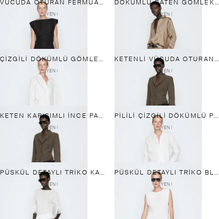
VÜCUDA OTURAN FERMUARLI BLUZ - STUDIO
DÖKÜMLÜ SATEN GÖMLEK - STUDIO
YENI
YENI
ÇIZGILI DÖKÜMLÜ GÖMLEK - STUDIO
KETENLI VÜCUDA OTURAN BLAZER - STUDIO
YENI
YENI
KETEN KARIŞIMLI INCE PANTOLON - STUDIO
PILILI ÇIZGILI DÖKÜMLÜ PANTOLON - STUDIO
YENI
YENI
PÜSKÜL DETAYLI TRIKO KAZAK - STUDIO
PÜSKÜL DETAYLI TRIKO BLUZ - STUDIO
YENI
YENI