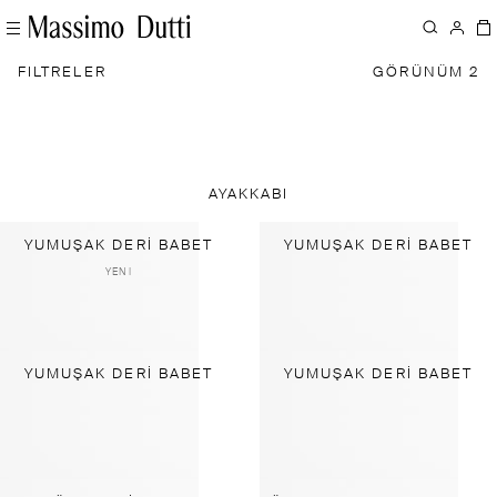
FILTRELER
GÖRÜNÜM 2
AYAKKABI
YUMUŞAK DERI BABET
YUMUŞAK DERI BABET
YENI
YUMUŞAK DERI BABET
YUMUŞAK DERI BABET