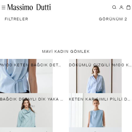
FILTRELER
GÖRÜNÜM 2
MAVI KADIN GÖMLEK
%100 KETEN BAĞCIK DETAYLI HALTER BLUZ
DÖKÜMLÜ ÇIZGILI %100 KETEN GÖMLEK
BAĞCIK DETAYLI DIK YAKA DÖKÜMLÜ GÖMLEK
KETEN KARIŞIMLI PILILI DÖKÜMLÜ ÜST
YENI