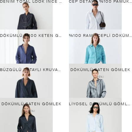
DENIM TOTAL LOOK INCE CEKET
CEP DETAYLI %100 PAMUKLU GÖMLEK
DÖKÜMLÜ %100 KETEN GÖMLEK
%100 RAMI, CEPLI DÖKÜMLÜ GÖMLEK
BÜZGÜLÜ DETAYLI KRUVAZE DÖKÜMLÜ BLUZ
DÖKÜMLÜ SATEN GÖMLEK
YENI
DÖKÜMLÜ SATEN GÖMLEK
LIYOSEL DÖKÜMLÜ GÖMLEK
YENI