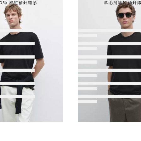
00% 棉短袖針織衫
羊毛混紡短袖針