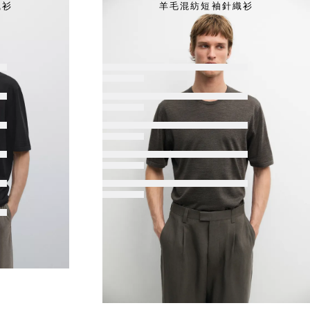
織衫
羊毛混紡短袖針織衫