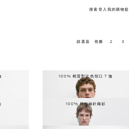
搜索
登入
我的購物籃
篩選器
視圖
2
3
恤
100% 棉質對比色領口 T 恤
恤
100% 棉短袖針織衫