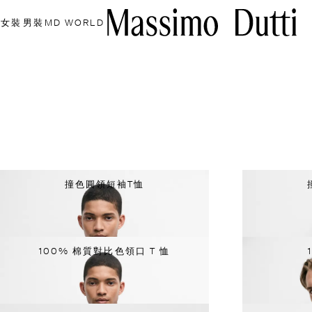
女裝
男裝
MD WORLD
撞色圓領短袖T恤
100% 棉質對比色領口 T 恤