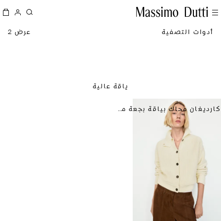
أدوات التصفية
عرض 2
ياقة عالية
كارديغان محاك بياقة بجعة من القطن 100%