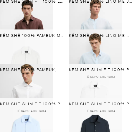
KËMISHË SLIM FIT 100% LINO
KËMISHË 100% LINO ME JAKË SPORTIVE DHE MASË KLASIKE
KËMISHË 100% PAMBUK ME VIJA
KËMISHË 100% LINO ME MASË KLASIKE
KËMISHË 100% PAMBUK, MASË KLASIKE
KËMISHË SLIM FIT 100% PAMBUK
TË SAPO ARDHURA
KËMISHË SLIM FIT 100% PAMBUK
KËMISHË SLIM FIT 100% PAMBUK
TË SAPO ARDHURA
TË SAPO ARDHURA