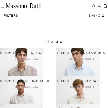
FILTERS
SHIKO 2
KËMISHA
KËMISHË ME VIJA, MASË KLASIKE, 100% PAMBUK
KËMISHË 100% PAMBUK ME VIJA DHE MASË KLASIKE
TË SAPO ARDHURA
TË SAPO ARDHURA
KËMISHË 100% LINO ME KUADRATE DHE MASË KLASIKE
KËMISHË ME KUADRATE, MASË KLASIKE, 100% PAMBUK
TË SAPO ARDHURA
TË SAPO ARDHURA