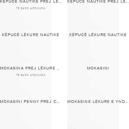
KËPUCË NAUTIKE PREJ LËKURE
KËPUCË NAUTIKE PREJ LËKURE TË YNDYRSHME
TË SAPO ARDHURA
KËPUCË LËKURE NAUTIKE
KËPUCË LËKURE NAUTIKE
MOKASINA PREJ LËKURE KAMOSHI ME PALOSJE
MOKASINI
TË SAPO ARDHURA
MOKASINI PENNY PREJ COPE KAMOSHI TË BUTË ME DY FAQE
MOKASINE LËKURE E YNDYRSHME E BUTË