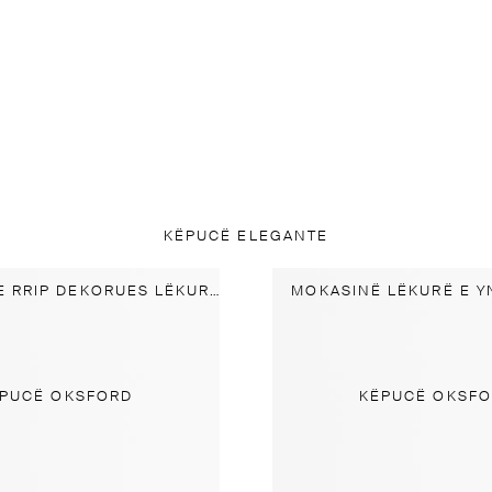
KËPUCË ELEGANTE
MOKASINI ME RRIP DEKORUES LËKURE
MOKASINË LËKURË E 
PUCË OKSFORD
KËPUCË OKSF