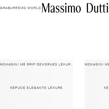
GRA
BURRË
MD WORLD
MOKASINI ME RRIP DEKORUES LËKURE
KËPUCË ELEGANTE LËKURE
KË