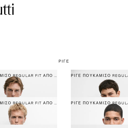
ΡΙΓΕ
ΡΙΓΈ ΠΟΥΚΆΜΙΣΟ REGULAR FIT ΑΠΌ 100% ΛΙΝΌ
ΡΙΓΈ ΠΟΥΚΆΜΙΣΟ REGULAR FIT ΑΠΌ 100% ΛΙΝΌ