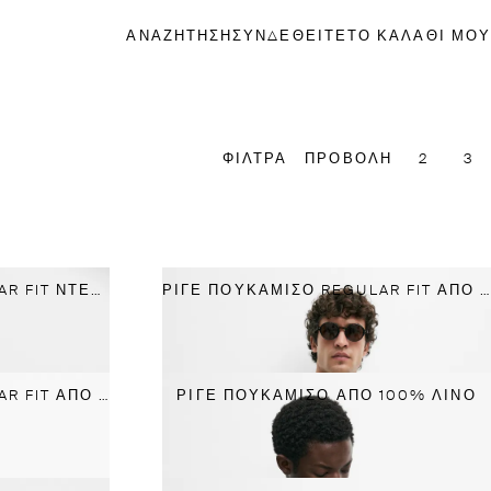
ΑΝΑΖΗΤΗΣΗ
ΣΥΝΔΕΘΕΙΤΕ
ΤΟ ΚΑΛΑΘΙ ΜΟΥ
ΦΙΛΤΡΑ
ΠΡΟΒΟΛΗ
2
3
ΡΙΓΈ ΠΟΥΚΆΜΙΣΟ REGULAR FIT ΝΤΕΛΑΒΈ ΑΠΌ 100% ΛΙΝΌ
ΡΙΓΈ ΠΟΥΚΆΜΙΣΟ REGULAR FIT ΑΠΌ 100% ΛΙΝΌ
ΡΙΓΈ ΠΟΥΚΆΜΙΣΟ REGULAR FIT ΑΠΌ 100% ΛΙΝΌ
ΡΙΓΈ ΠΟΥΚΆΜΙΣΟ ΑΠΌ 100% ΛΙΝΌ