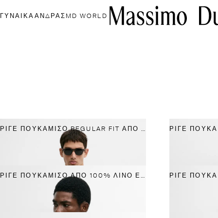
ΓΥΝΑΊΚΑ
ΑΝΔΡΑΣ
MD WORLD
ΡΙΓΈ ΠΟΥΚΆΜΙΣΟ REGULAR FIT ΑΠΌ 100% ΛΙΝΌ
ΡΙΓΈ ΠΟΥΚΆΜΙΣΟ ΑΠΌ 100% ΛΙΝΌ ΕΞΑΙΡΕΤΙΚΆ ΛΕΠΤΉΣ ΎΦΑΝΣΗΣ